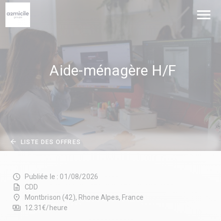
menu
Aide-ménagère H/F
arrow_back
LISTE DES OFFRES
schedule
Publiée le : 01/08/2026
description
CDD
place
Montbrison (42), Rhone Alpes, France
payments
12.31€/heure