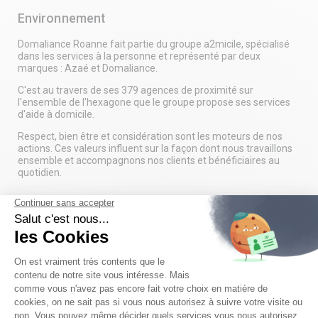
Environnement
Domaliance Roanne fait partie du groupe a2micile, spécialisé
dans les services à la personne et représenté par deux
marques : Azaé et Domaliance.
C'est au travers de ses 379 agences de proximité sur
l'ensemble de l'hexagone que le groupe propose ses services
d'aide à domicile.
Respect, bien être et considération sont les moteurs de nos
actions. Ces valeurs influent sur la façon dont nous travaillons
ensemble et accompagnons nos clients et bénéficiaires au
quotidien.
Le poste
Cet été, choisissez un emploi utile et humain !
Et si votre travail améliorait réellement le quotidien des autres,
tout en respectant le vôtre ? Vous aimez rendre service,
travailler en autonomie et exercer un métier utile et humain ?
Rejoignez notre équipe en tant qu’Aide-ménager(ère) H/F en
CDD sur le secteur de montbrison (42), rhone alpes, france.