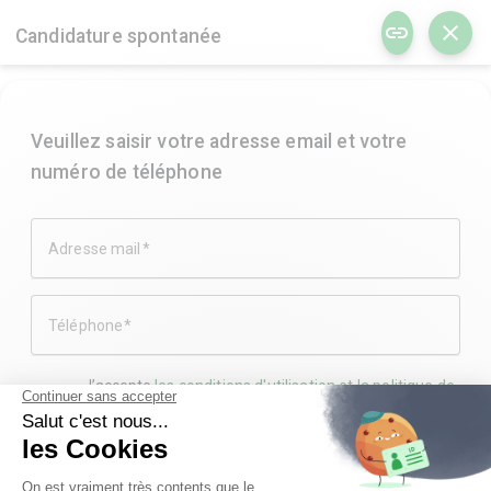
menu
link
close
Candidature spontanée
Veuillez saisir votre adresse email et votre
numéro de téléphone
Adresse mail
Téléphone
share
JE POSTULE
J’accepte
les conditions d'utilisation et la politique de
confidentialité
SUIVANT