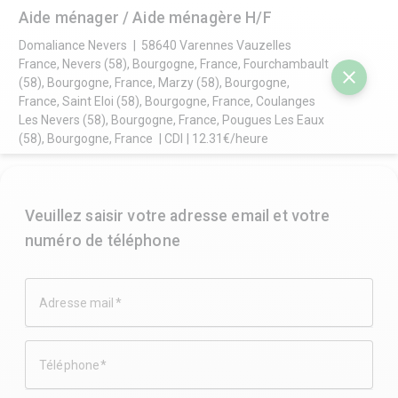
Aide ménager / Aide ménagère H/F
menu
Domaliance Nevers
|
58640 Varennes Vauzelles
France, Nevers (58), Bourgogne, France, Fourchambault
close
(58), Bourgogne, France, Marzy (58), Bourgogne,
France, Saint Eloi (58), Bourgogne, France, Coulanges
Les Nevers (58), Bourgogne, France, Pougues Les Eaux
Aide ménager / Aide 
(58), Bourgogne, France
|
CDI
|
12.31€/heure
ménagère H/F
Veuillez saisir votre adresse email et votre
numéro de téléphone
Adresse mail
arrow_back
LISTE DES OFFRES
Téléphone
schedule
Publiée le : 04/08/2026
description
CDI