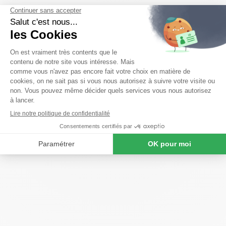
Le poste
Prenez part à une aventure humaine !
Vous souhaitez exercer un métier où l’humain est au centre
des préoccupations ?
Nous recherchons, pour compléter
l’équipe de notre agence, un(e) aide ménager(ère)
intervenant sur le secteur de Varennes vauzelles.
Vos missions, en toute autonomie
Vous apportez une aide précieuse à nos clients et à nos
bénéficiaires en assurant l’entretien du domicile (ranger,
dépoussiérer, aspirer, nettoyer les surfaces et les sols) et du
linge (étendre, repasser, plier et ranger).
Par votre présence et votre écoute, vous redonnez le
sourire à des personnes parfois isolées.
Vos interventions permettent également à nos clients actifs de
consacrer davantage de temps à ce qui compte pour eux.
En
résumé, vous apportez du bien-être et du bonheur !
Profil recherché