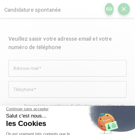
menu
link
close
Candidature spontanée
Veuillez saisir votre adresse email et votre
numéro de téléphone
Adresse mail
Téléphone
share
JE POSTULE
J’accepte
les conditions d'utilisation et la politique de
confidentialité
SUIVANT