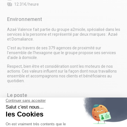
payments
12.31€/heure
Environnement
Azaé Valence fait partie du groupe a2micile, spécialisé dans les
services à la personne et représenté par deux marques : Azaé
et Domaliance.
C'est au travers de ses 379 agences de proximité sur
l'ensemble de l'hexagone que le groupe propose ses services
d'aide à domicile.
Respect, bien être et considération sont les moteurs de nos
actions. Ces valeurs influent sur la façon dont nous travaillons
ensemble et accompagnons nos clients et bénéficiaires au
quotidien.
Le poste
Un job qui a du sens, ça vous tente ?
Pas besoin d’avoir un CV parfait ou une expérience béton : ce
qu’on cherche avant tout, c’est vous ! Chez nous, c’est votre
bienveillance, votre dynamisme et votre envie d’aider qui