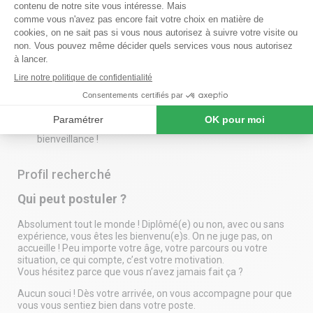
comptent. Nous recrutons un(e) aide ménagèr(e) sur le secteur
de romans sur isere (26), rhone alpes, france
Votre rôle ?
Rendre le quotidien de nos clients plus agréable en les aidant
dans leurs tâches ménagères :
Ranger, dépoussiérer, nettoyer les surfaces et les sols
Repasser et prendre soin du linge
Et surtout, apporter votre bonne humeur et votre
bienveillance !
Profil recherché
Qui peut postuler ?
Absolument tout le monde ! Diplômé(e) ou non, avec ou sans
expérience, vous êtes les bienvenu(e)s. On ne juge pas, on
accueille ! Peu importe votre âge, votre parcours ou votre
situation, ce qui compte, c’est votre motivation.
Vous hésitez parce que vous n’avez jamais fait ça ?
Aucun souci ! Dès votre arrivée, on vous accompagne pour que
vous vous sentiez bien dans votre poste.