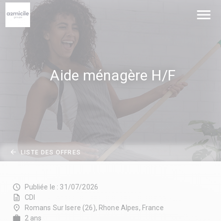
menu
Aide ménagère H/F
arrow_back
LISTE DES OFFRES
schedule
Publiée le : 31/07/2026
description
CDI
place
Romans Sur Isere (26), Rhone Alpes, France
work
2 ans