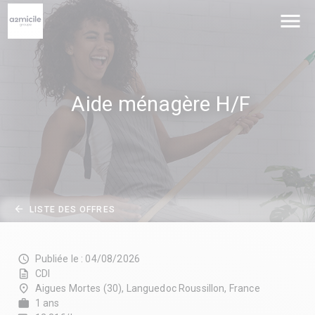
menu
Aide ménagère H/F
arrow_back
LISTE DES OFFRES
schedule
Publiée le : 04/08/2026
description
CDI
place
Aigues Mortes (30), Languedoc Roussillon, France
work
1 ans