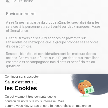
payments
12.31€/heure
Environnement
Azaé Nîmes fait partie du groupe a2micile, spécialisé dans les
services à la personne et représenté par deux marques : Azaé
et Domaliance.
C'est au travers de ses 379 agences de proximité sur
l'ensemble de l'hexagone que le groupe propose ses services
d'aide à domicile.
Respect, bien être et considération sont les moteurs de nos
actions. Ces valeurs influent sur la façon dont nous travaillons
ensemble et accompagnons nos clients et bénéficiaires au
quotidien.
Le poste
Rejoignez une aventure humaine et bienveillante
!
Vous aimez prendre soin des autres et donner du sens à votre
travail ? Nous recrutons un(e) aide ménager(ère) pour