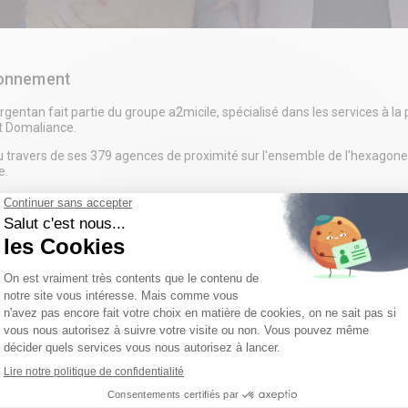
ronnement
gentan fait partie du groupe a2micile, spécialisé dans les services à l
t Domaliance.
u travers de ses 379 agences de proximité sur l'ensemble de l'hexagone
e.
, bien être et considération sont les moteurs de nos actions. Ces valeurs
e et accompagnons nos clients et bénéficiaires au quotidien.
ste
gnez une aventure humaine !
uhaitez donner du sens à votre quotidien en accompagnant ceux qui en
llant, où l’entraide et la convivialité sont essentielles ? Ne cherchez plu
 le secteur de vimoutiers (61), basse normandie, france
 mission : apporter du soutien et de la bienveillance