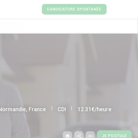
CANDIDATURE SPONTANÉE
|
|
 Normandie, France
CDI
12.31€/heure
print
share
link
JE POSTULE