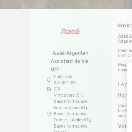
Envi
Azaé Ar
Azaé e
C'est a
Azaé Argentan
domicil
Assistant de Vie
Respect
H/F
ensembl
Publiée le :
schedule
07/08/2026
Le po
description
CDI
Rejoi
Vimoutiers (61),
Basse Normandie,
Vous so
France, Gace (61),
bienvei
place
Basse Normandie,
vie sur
France, L Aigle (61),
Votre
Basse Normandie,