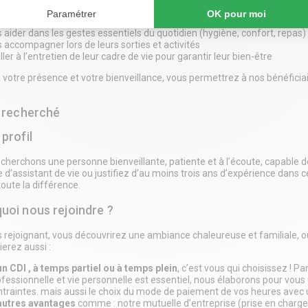
grant notre équipe, vous interviendrez auprès de nos bénéficiaires pour 
 aider dans les gestes essentiels du quotidien (hygiène, confort, repas)
 accompagner lors de leurs sorties et activités
ller à l’entretien de leur cadre de vie pour garantir leur bien-être
 votre présence et votre bienveillance, vous permettrez à nos bénéficiai
l recherché
profil
cherchons une personne bienveillante, patiente et à l’écoute, capable de
 d’assistant de vie ou justifiez d’au moins trois ans d’expérience dans 
toute la différence.
uoi nous rejoindre ?
 rejoignant, vous découvrirez une ambiance chaleureuse et familiale, 
ierez aussi :
un CDI , à temps partiel ou à temps plein
, c’est vous qui choisissez ! P
ofessionnelle et vie personnelle est essentiel, nous élaborons pour vou
ntraintes. mais aussi le choix du mode de paiement de vos heures avec u
autres avantages
comme : notre mutuelle d’entreprise (prise en charge 