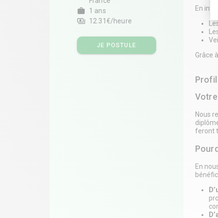
France
En inté
work
1 ans
payments
12.31€/heure
Les
Les
Vei
JE POSTULE
Grâce à
Profi
Votre 
Nous re
diplôme
feront 
Pourq
En nous
bénéfic
D’
pr
co
D’