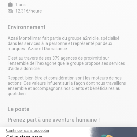
work
1 ans
payments
12.31€/heure
Environnement
Azaé Montélimar fait partie du groupe a2micile, spécialisé
dans les services à la personne et représenté par deux
marques : Azaé et Domaliance.
C'est au travers de ses 379 agences de proximité sur
l'ensemble de l'hexagone que le groupe propose ses services
d'aide à domicile.
Respect, bien être et considération sont les moteurs de nos
actions. Ces valeurs influent sur la façon dont nous travaillons
ensemble et accompagnons nos clients et bénéficiaires au
quotidien.
Le poste
Prenez part à une aventure humaine !
Vous souhaitez exercer un métier où l’humain est au centre
des préoccupations ?
Nous recherchons, pour compléter