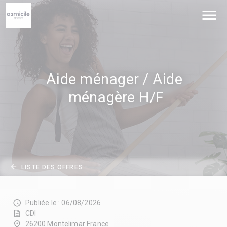
menu
Aide ménager / Aide 
ménagère H/F
arrow_back
LISTE DES OFFRES
schedule
Publiée le : 06/08/2026
description
CDI
place
26200 Montelimar France