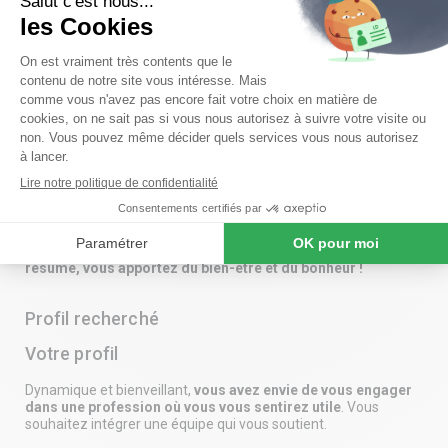
l’équipe de notre agence, un(e) aide ménager(ère)
intervenant sur le secteur de Montelimar.
Vos missions, en toute autonomie
Vous apportez une aide précieuse à nos clients et à nos
bénéficiaires en assurant l’entretien du domicile (ranger,
dépoussiérer, aspirer, nettoyer les surfaces et les sols) et du
linge (étendre, repasser, plier et ranger).
Par votre présence et votre écoute, vous redonnez le
sourire à des personnes parfois isolées.
Vos interventions permettent également à nos clients actifs de
consacrer davantage de temps à ce qui compte pour eux.
En
résumé, vous apportez du bien-être et du bonheur !
Profil recherché
Votre profil
Dynamique et bienveillant,
vous avez envie de vous engager
dans une profession où vous vous sentirez utile
. Vous
souhaitez intégrer une équipe qui vous soutient.