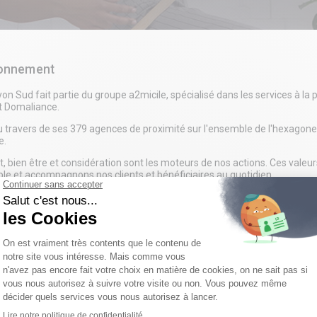
ronnement
on Sud fait partie du groupe a2micile, spécialisé dans les services à l
t Domaliance.
u travers de ses 379 agences de proximité sur l'ensemble de l'hexagone
e.
, bien être et considération sont les moteurs de nos actions. Ces valeurs
e et accompagnons nos clients et bénéficiaires au quotidien.
ste
z part à une aventure humaine !
uhaitez exercer un métier où l’humain est au centre des préoccupatio
pe de notre agence, un(e) aide ménager(ère)
intervenant sur le secteur
issions, en toute autonomie