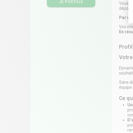
JE POSTULE
Vous ap
dépouss
Par vot
Vos int
En rés
Profi
Votre 
Dynamiq
souhait
Sans di
équipe 
Ce qu
Un
pr
co
D’
pos
re