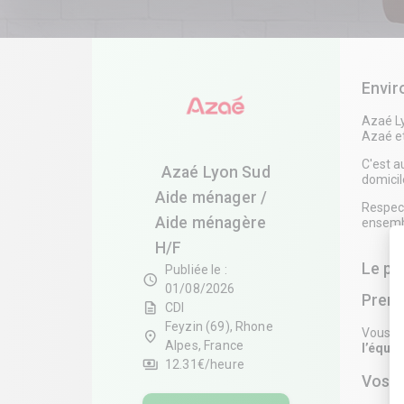
Envi
Azaé Ly
Azaé e
C'est a
Azaé Lyon Sud
domicil
Aide ménager /
Respect
Aide ménagère
ensembl
H/F
Le po
Publiée le :
schedule
01/08/2026
Prene
description
CDI
Feyzin (69), Rhone
Vous so
place
Alpes, France
l’équi
payments
12.31€/heure
Vos m