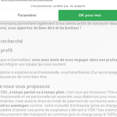
portez une aide précieuse à nos clients et à nos bénéficiaires en assuran
iérer, aspirer, nettoyer les surfaces et les sols) et du linge (étendre, repa
re présence et votre écoute, vous redonnez le sourire à des person
erventions permettent également à nos clients actifs de consacrer dav
umé, vous apportez du bien-être et du bonheur !
l recherché
profil
ue et bienveillant,
vous avez envie de vous engager dans une profes
ez intégrer une équipe qui vous soutient.
plôme ni expérience professionnelle, vous bénéficierez d’un accompa
soucieuse de votre bien-être.
e nous vous proposons
 CDI , à temps partiel ou à temps plein
, c’est vous qui choisissez ! Par
ofessionnelle et vie personnelle est essentiel, nous élaborons pour vou
ntraintes. mais aussi le choix du mode de paiement de vos heures avec u
autres avantages
comme : notre mutuelle d’entreprise (prise en charge à
sibilité d'obtenir une prime de cooptation s'élevant à 100€ ! Des indem
mboursement des transports en commun (pris en charge jusqu'à 100%)