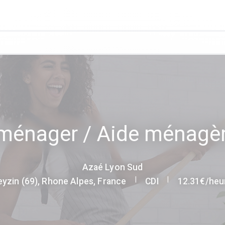
ménager / Aide ménagè
Azaé Lyon Sud
|
|
eyzin (69), Rhone Alpes, France
CDI
12.31€/heu