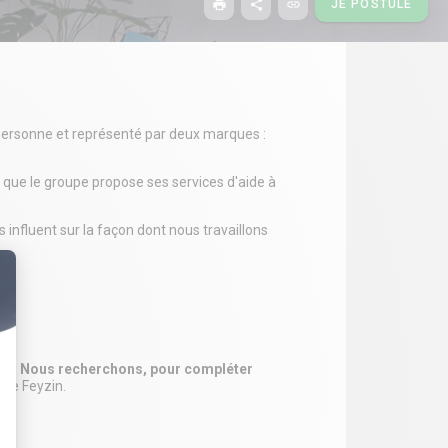
print
share
link
JE POSTULE
a personne et représenté par deux marques :
 que le groupe propose ses services d'aide à
 influent sur la façon dont nous travaillons
ns ?
Nous recherchons, pour compléter
 de Feyzin.